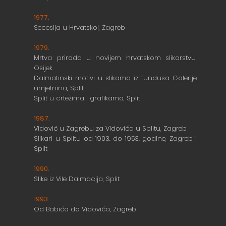
1977.
Secesija u Hrvatskoj, Zagreb
1979.
Mrtva priroda u novijem hrvatskom slikarstvu,
Osijek
Dalmatinski motivi u slikama iz fundusa Galerije
umjetnina, Split
Split u crtežima i grafikama, Split
1987.
Vidović u Zagrebu za Vidovića u Splitu, Zagreb
Slikari u Splitu od 1903. do 1953. godine, Zagreb i
Split
1990.
Slike iz Vile Dalmacija, Split
1993.
Od Babića do Vidovića, Zagreb