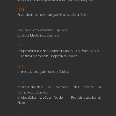
1908.
Prva dalmatinska umjetnička izložba, Split
1910.
Nejunačkom vremenu uprkos
Izložba Medulića, Zagreb
1911.
Umjetnička izložba Salona Ulrich i Knjižare Bačić
- radovi domaćih umjetnika, Osijek
1917.
I. hrvatski proljetni salon, Osijek
1918.
Izložba-dražba "Za narodni dar conte
Ivi
Vojnoviću"", Zagreb
Umjetnička izložba "Lade" i "Proljetnogsalona",
Rijeka
1919.