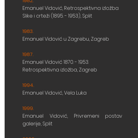
1982
.
Emanuel
Vidović, Retrospektivna izložba
Slike i crteži (1895. - 1953.), Split
1983
.
Emanuel
Vidović u Zagrebu, Zagreb
1987
.
Emanuel
Vidović 1870. - 1953.
Retrospektivna izložba, Zagreb
1994
.
Emanuel
Vidović, Vela Luka
1999
.
Emanuel
Vidović, Privremeni postav
galerije, Split