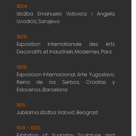
1924.
Izložba Emanuela Vidovića i Angjela
Uvodića,
Sarajevo
1925.
Exposition Internationale des Arts
Decoratifs
et Industriels Modernes, Pariz
1929.
Exposicion Internacional, Arte Yugoslavo,
Reino de
los Serbos, Croatas y
Eslovenos, Barcelona
1931.
Jubilarna izložba Vidović, Beograd
1931. - 1932.
Exhibition of Yugoslav Sculpture and