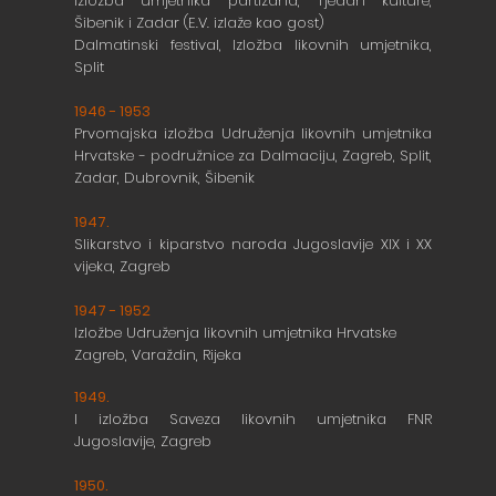
Izložba umjetnika partizana, Tjedan kulture,
Šibenik i Zadar (E.V. izlaže kao gost)
Dalmatinski festival, Izložba likovnih umjetnika,
Split
1946 - 1953
Prvomajska izložba Udruženja likovnih umjetnika
Hrvatske - podružnice za Dalmaciju, Zagreb, Split,
Zadar, Dubrovnik, Šibenik
1947.
Slikarstvo i kiparstvo naroda Jugoslavije XIX i XX
vijeka, Zagreb
1947 - 1952
Izložbe Udruženja likovnih umjetnika Hrvatske
Zagreb, Varaždin, Rijeka
1949.
I izložba Saveza likovnih umjetnika FNR
Jugoslavije, Zagreb
1950.