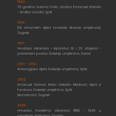
1994.
70 godina Salona Galić, Izložba Emanuel Vidović
- Anđeo Uvodić, Split
1996.
125 vrhunskih djela hrvatske likovne umjetnosti,
Zagreb
1997.
Hrvatsko slikarstvo i kiparstvo 19. i 20. stoljeća -
privremeni postav Galerije umjetnina, Zadar
2001. - 2002.
Antologijska djela Galerije umjetnina, Split
2002.
Emanuel Vidović, Mato Celestin Medović, djela iz
fundusa Galerije umjetnina, Split
Monokromi, Zagreb
2006.
Hrvatsko moderno slikarstvo 1880 - 1945 u
privatnim zbirkama, Zagreb