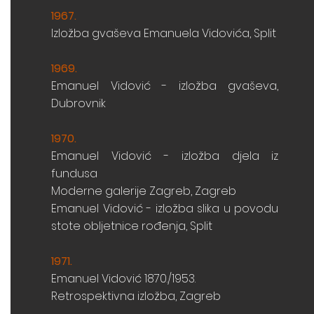
1967.
Izložba gvaševa Emanuela Vidovića, Split
1969
.
Emanuel Vidović - izložba
gvaševa,
Dubrovnik
1970
.
Emanuel
Vidović - i
zložba
djela iz
fundusa
Moderne galerije Zagreb, Zagreb
Emanuel Vidović - izložba slika u povodu
stote
obljetnice rođenja, Split
1971
.
Emanuel
Vidović 1870./1953.
Retrospektivna izložba, Zagreb