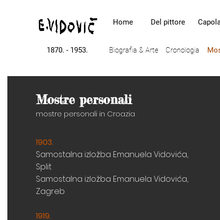
Home
Del pittore
Capola
1870. - 1953.
Biografia & Arte
Cronologia
Mos
Mostre personali
mostre personali in Croazia
1903.
Samostalna izložba Emanuela Vidovića,
Split
e personali
Samostalna izložba Emanuela Vidovića,
Zagreb
ersonali in Croazia
1919.