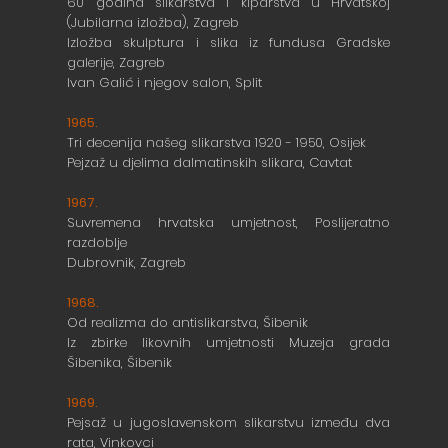
60 godina slikarstva i kiparstva u Hrvatskoj
(Jubilarna izložba), Zagreb
Izložba skulptura i slika iz fundusa Gradske
galerije, Zagreb
Ivan Galić i njegov salon, Split
1965.
Tri decenija našeg slikarstva 1920 - 1950, Osijek
Pejzaž u djelima dalmatinskih slikara, Cavtat
1967.
Suvremena hrvatska umjetnost, Poslijeratno
razdoblje
Dubrovnik, Zagreb
1968.
Od realizma do antislikarstva, Šibenik
Iz zbirke likovnih umjetnosti Muzeja grada
Šibenika, Šibenik
1969.
Pejsaž u jugoslavenskom slikarstvu između dva
rata, Vinkovci