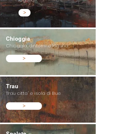
>
Chioggia
Chioggia, dintorni e laguna
>
Trau
Trau citta' e isola di Bue
>
Spalato