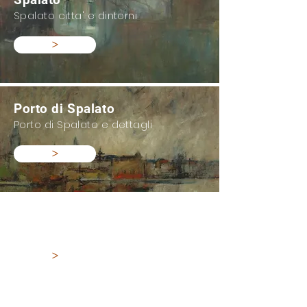
Spalato citta' e dintorni
>
Porto di Spalato
Porto di Spalato e dettagli
>
Venezia
Venezia e la laguna veneta
>
Chioggia