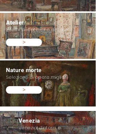
Atelier
Interni dell'atelier e di casa
>
Nature morte
Selezione di opere migliori
>
Venezia
Venezia, dintorni e
laguna