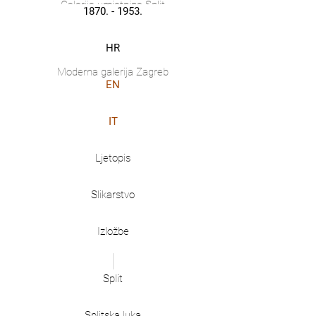
Galerija umjetnina Split
1870. - 1953.
HR
Moderna galerija Zagreb
EN
IT
Ljetopis
Slikarstvo
Izložbe
Split
Splitska luka