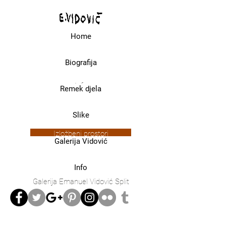
Home
Home
Biografija
Info
Remek djela
Slike
Izložbeni prostori
Galerija Vidović
Info
Galerija Emanuel Vidović Split