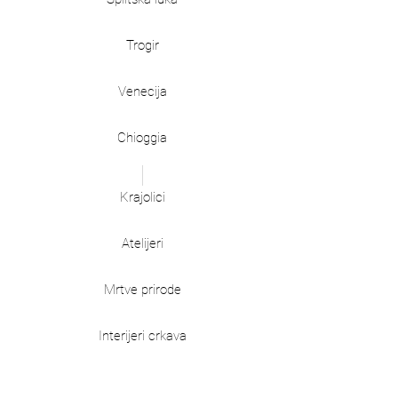
Trogir
Venecija
Chioggia
Krajolici
Atelijeri
Mrtve prirode
Interijeri crkava