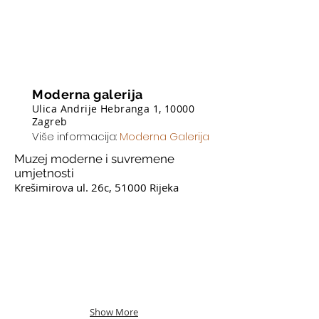
Moderna galerija
Ulica Andrije Hebranga 1, 10000
Zagreb
Više informacija:
Moderna Galerija
Muzej moderne i suvremene
umjetnosti
Krešimirova ul. 26c, 51000 Rijeka
1
2
1929.
1947.
Motif
Interior
from
/
Split
Oil
Harbour
on
/
canvas
Oil
L'interno
Show More