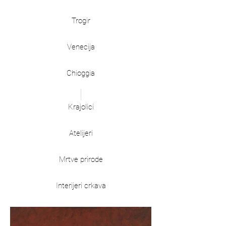
Trogir
Venecija
Chioggia
Krajolici
Atelijeri
Mrtve prirode
Interijeri crkava