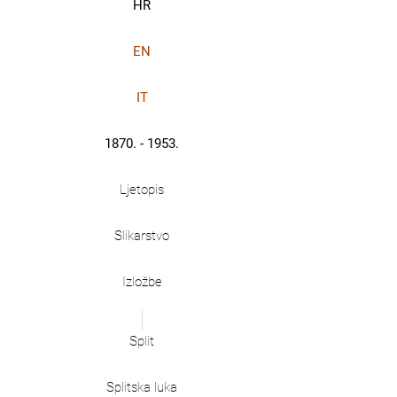
HR
EN
IT
1870. - 1953.
Ljetopis
Slikarstvo
Izložbe
Split
Splitska luka